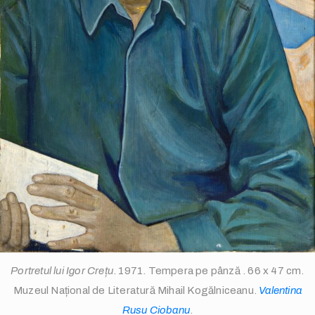
info@theopen-
art.com
/
Portretul lui Igor Crețu
. 1971. Tempera pe pânză . 66 x 47 cm.
Muzeul Național de Literatură Mihail Kogălniceanu.
Valentina
Rusu Ciobanu
.