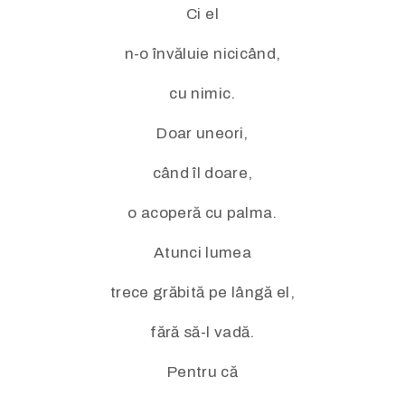
Ci el
n-o învăluie nicicând,
cu nimic.
Doar uneori,
când îl doare,
o acoperă cu palma.
Atunci lumea
trece grăbită pe lângă el,
fără să-l vadă.
Pentru că