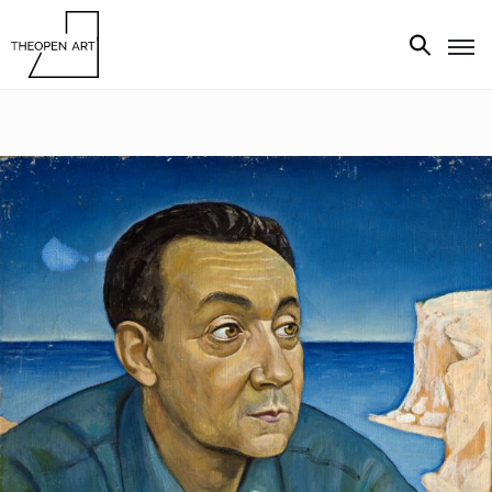
Exhibitions
Artists
Artworks
Media
About