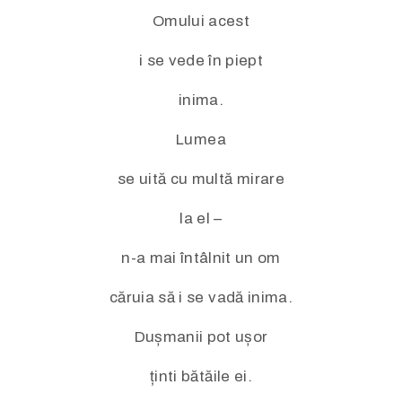
Omului acest
i se vede în piept
inima.
Lumea
se uită cu multă mirare
la el –
n-a mai întâlnit un om
căruia să i se vadă inima.
Dușmanii pot ușor
ținti bătăile ei.